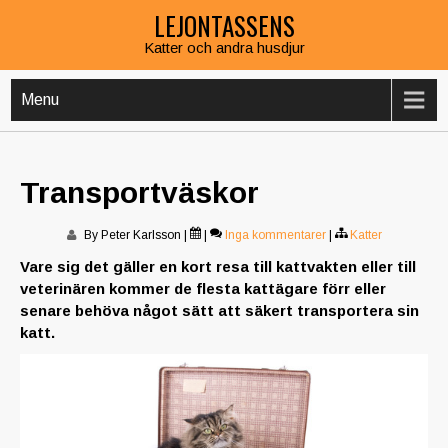
Skip
LEJONTASSENS
to
Katter och andra husdjur
content
Menu
Transportväskor
By Peter Karlsson
|
|
Inga kommentarer
|
Katter
Vare sig det gäller en kort resa till kattvakten eller till
veterinären kommer de flesta kattägare förr eller
senare behöva något sätt att säkert transportera sin
katt.