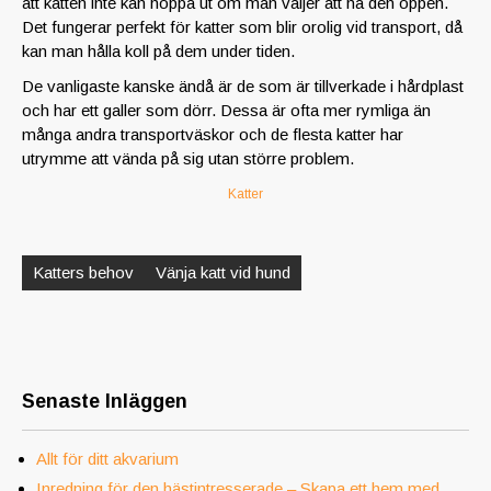
att katten inte kan hoppa ut om man väljer att ha den öppen.
Det fungerar perfekt för katter som blir orolig vid transport, då
kan man hålla koll på dem under tiden.
De vanligaste kanske ändå är de som är tillverkade i hårdplast
och har ett galler som dörr. Dessa är ofta mer rymliga än
många andra transportväskor och de flesta katter har
utrymme att vända på sig utan större problem.
Katter
Inläggsnavigering
Katters behov
Vänja katt vid hund
Senaste Inläggen
Allt för ditt akvarium
Inredning för den hästintresserade – Skapa ett hem med