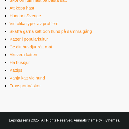
Sköt om din häst på bästa sätt
Att köpa häst
Hundar i Sverige
Vid olika typer av problem
Skaffa gärna katt och hund på samma gång
Katter i populärkultur
Ge ditt husdjur rätt mat
Aktivera katten
Ha husdjur
Kattips
Vänja katt vid hund
Transportväskor
Lejontassens 2025 | All Rights Reserved. Animals theme by
Flythemes
.