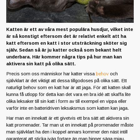
Katten är ett av våra mest populära husdjur, vilket inte
är så konstigt eftersom det är relativt enkelt att ha
katt eftersom en katt i stor utsträckning sköter sig
själv. Sedan så är ju katter också som bekant helt
underbara. Här kommer några tips på hur man kan
aktivera sin katt på olika sätt.
Precis som oss människor har katter vissa
behov
och
självklart är det viktigt att dessa tillgodoses på olika sätt. Ett
naturligt behov som en katt har är att jaga. För att katten skall
kunna få utlopp för detta kan det vara en bra idé att skaffa lite
olika leksaker till sin katt i form av till exempel en vippa eller
varför inte en batteridriven leksaksmus som katten kan jaga.
Har man en innekatt är ett givetvis ett bra sätt att aktivera sin
katt promenader. Tar man ut en innekatt på promenader måste
man självklart ha den i koppel annars kommer den näst intill
garanterat att sticka iväg fortare än man hinner säga mjau.